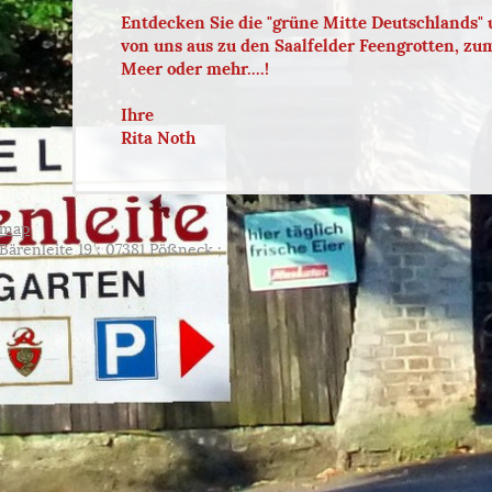
Entdecken Sie die "grüne Mitte Deutschlands" 
von uns aus zu den Saalfelder Feengrotten, zu
Meer oder mehr....!
Ihre
Rita Noth
emap
 Bärenleite 19 ; 07381 Pößneck ;