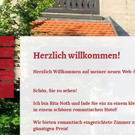
Herzlich willkommen!
Herzlich Willkommen auf meiner neuen Web-S
Schön, Sie zu sehen!
Ich bin Rita Noth und lade Sie ein zu einem k
in einem schönen romantischen Hotel!
Wir bieten romantisch eingerichtete Zimmer z
günstigen Preis!