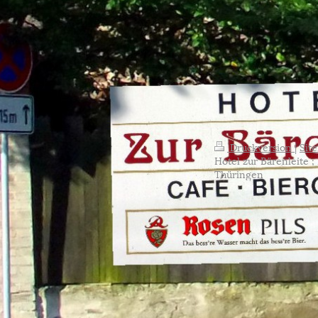
Druckversion
|
Sit
Hotel zur Bärenleite ;
Thüringen